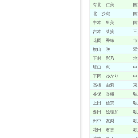
有北 仁美
国
北 沙織
国
中本 里美
国
吉本 菜摘
三
花岡 香織
市
横山 咲
翠
下村 彩乃
地
坂口 恵
中
下岡 ゆかり
中
高橋 由莉
東
谷保 香織
独
上田 信恵
独
要田 絵理加
独
田中 友梨
独
花田 君恵
独