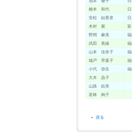
池本 優子
日
橋本 和代
日
安松 結香里
日
木村 紫
富
野間 麻美
福
武田 美緒
福
山本 佳奈子
福
城戸 早葉子
福
小代 弥生
福
大木 晶子
山路 絵美
若林 絢子
戻る