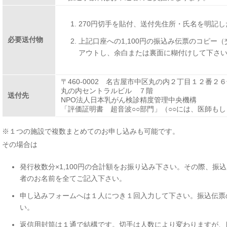
270円切手を貼付、送付先住所・氏名を明記し
必要送付物
上記口座への1,100円の振込み伝票のコピー
アウトし、余白または裏面に糊付けして下さ
〒460-0002 名古屋市中区丸の内２丁目１２番２
丸の内セントラルビル ７階
送付先
NPO法人日本乳がん検診精度管理中央機構
「評価証明書 超音波○○部門」（○○には、医師も
※１つの施設で複数まとめてのお申し込みも可能です。
その場合は
発行枚数分×1,100円の合計額をお振り込み下さい。その際、振
者のお名前を全てご記入下さい。
申し込みフォームへは１人につき１回入力して下さい。振込伝票
い。
返信用封筒は１通で結構です。切手は人数により変わりますが、目