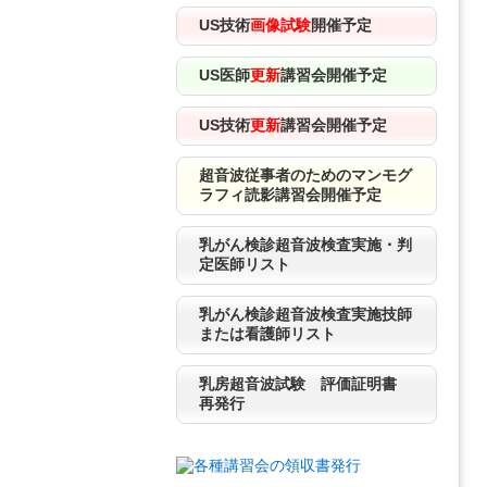
US技術
画像試験
開催予定
US医師
更新
講習会開催予定
US技術
更新
講習会開催予定
超音波従事者のためのマンモグ
ラフィ読影講習会開催予定
乳がん検診超音波検査実施・判
定医師リスト
乳がん検診超音波検査実施技師
または看護師リスト
乳房超音波試験 評価証明書
再発行