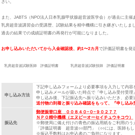
さい。
また、JABTS（NPO法人日本乳腺甲状腺超音波医学会）が過去に主
乳房超音波講習会の受講歴、試験結果を精中機構に引き継ぎいたしま
過去の結果での成績証明書の再発行が可能になりました。
お申し込みいただいてから入金確認後、約1〜2カ月
で評価証明書を発
乳房超音波試験医師 評価証明書
乳房超音波試験技師 評価証明書
下記申し込みフォームより必要事項を入力して内容
申し込みメールが届いた時点で『申し込み受付受理
申し込み方法
申し込み後、下記振込先へ振り込みいただき、必要
送付物の到着と振り込み確認をもって、『申し込み
郵便振替口座 ００８４０−０−９０２７７
ＮＰＯ精中機構（エヌピーオーセイチュウキコウ）
振込先
※郵便局に備え付けの青色の振込用紙をご利用のう
「評価証明書 超音波○○部門」（○○には、医師も
※振込手数料はお申込者のご負担になります。