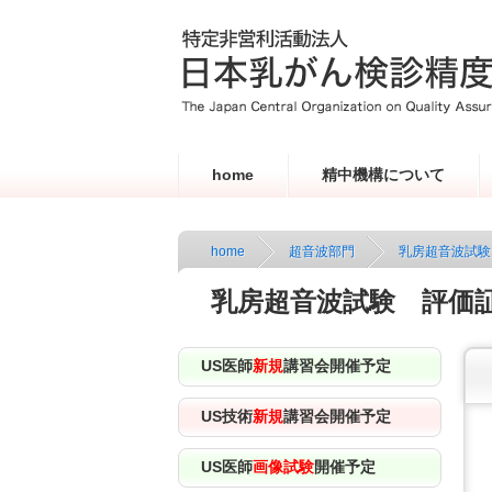
home
精中機構について
home
超音波部門
乳房超音波試験
乳房超音波試験 評価
US医師
新規
講習会開催予定
US技術
新規
講習会開催予定
US医師
画像試験
開催予定