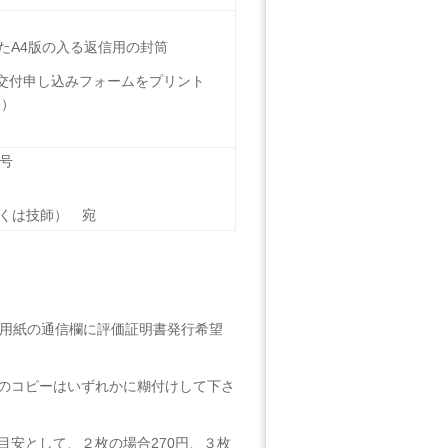
たA4版の入る返信用の封筒
（交付申し込みフォームをプリント
い）
６号
しくは技師） 宛
込用紙の通信欄に評価証明書発行希望
のコピーはいずれかに糊付けして下さ
安として、２枚の場合270円、３枚