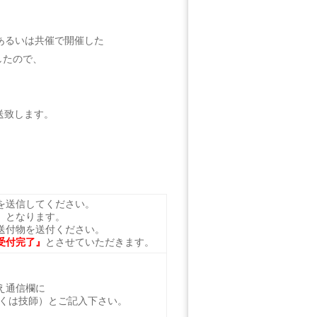
催あるいは共催で開催した
したので、
送致します。
を送信してください。
』となります。
送付物を送付ください。
受付完了』
とさせていただきます。
え通信欄に
しくは技師）とご記入下さい。