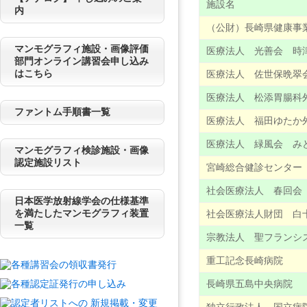
施設名
内
（公財）長崎県健康事
マンモグラフィ施設・画像評価
医療法人 光善会 時
部門オンライン講習会申し込み
はこちら
医療法人 佐世保晩翠
医療法人 松添胃腸科
ファントム手順書一覧
医療法人 福田ゆたか
医療法人 緑風会 み
マンモグラフィ検診施設・画像
認定施設リスト
宮崎総合健診センター
社会医療法人 春回会
日本医学放射線学会の仕様基準
を満たしたマンモグラフィ装置
社会医療法人財団 白
一覧
宗教法人 聖フランシ
重工記念長崎病院
長崎県五島中央病院